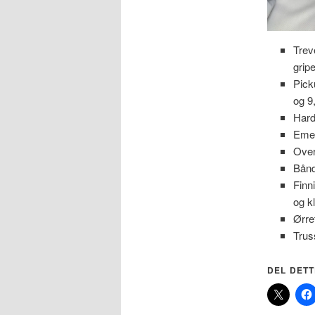
Trev
grip
Pick
og 9
Hard
Emer
Over
Bånd
Finn
og k
Ørre
Trus
DEL DETT