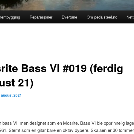
mentbygging
Reparasjoner
Evertune
Om pedalsteel.no
Nett
rite Bass VI #019 (ferdig
ust 21)
. august 2021
n bass VI, men designet som en Mosrite. Bass VI ble opprinnelig lage
961. Stemt som en gitar bare en oktav dypere. Skalaen er 30 tommer