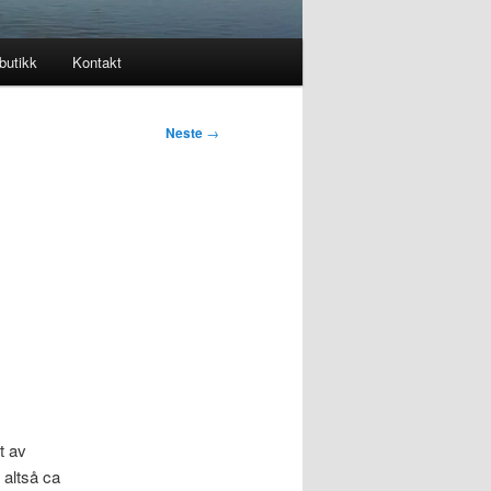
butikk
Kontakt
Neste
→
t av
 altså ca