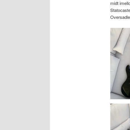
midt imell
Statocaste
Oversadle