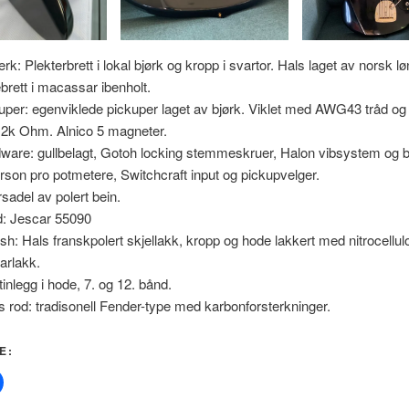
erk: Plekterbrett i lokal bjørk og kropp i svartor. Hals laget av norsk l
ebrett i macassar ibenholt.
uper: egenviklede pickuper laget av bjørk. Viklet med AWG43 tråd og t
,2k Ohm. Alnico 5 magneter.
ware: gullbelagt, Gotoh locking stemmeskruer, Halon vibsystem og b
son pro potmetere, Switchcraft input og pickupvelger.
sadel av polert bein.
: Jescar 55090
ish: Hals franskpolert skjellakk, kropp og hode lakkert med nitrocellul
larlakk.
tinlegg i hode, 7. og 12. bånd.
s rod: tradisonell Fender-type med karbonforsterkninger.
E: