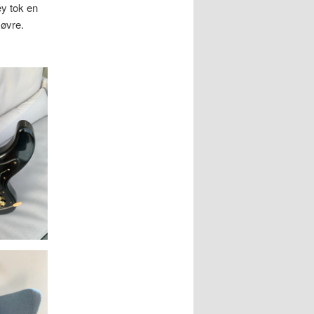
ey tok en
 øvre.