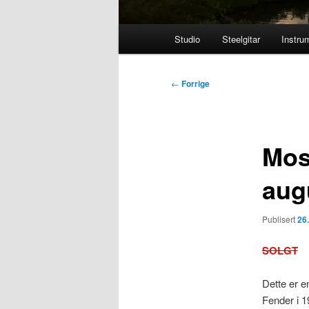
Hovedmeny
Studio
Steelgitar
Instru
Innleggsnavigasjon
←
Forrige
Mos
aug
Publisert
26
SOLGT
Dette er e
Fender i 1