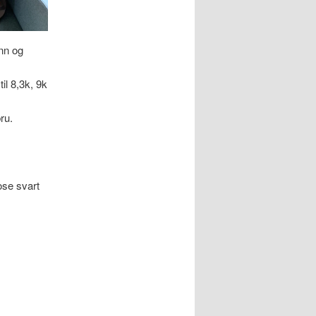
ønn og
il 8,3k, 9k
ru.
ose svart