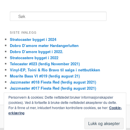
S
ø
k
SISTE INNLEGG
Stratocaster bygget i 2024
Dobro D’amore møter Hardangerlutten
Dobro D’amore bygget i 2022.
Stratocastere bygget i 2022
Telecaster #023 (ferdig November 2021)
Vinyl-EP, Toini & Rio Bravo til salgs i nettbutikken
Mosrite Bass VI #019 (ferdig august 21)
Jazzmaster #018 Fiesta Red (ferdig august 2021)
Jazzmaster #017 Fiesta Red (ferdig august 2021)
Steelgitarkurs i nettbutikken!
Personvern & cookies: Dette nettstedet bruker informasjonskapsler
(cookies). Ved å fortsette å bruke dette nettstedet aksepterer du dette.
For å finne ut mer, inkludert hvordan kontrollere cookies, se her:
Cookie-
erklæring
Stolt drevet av WordPress