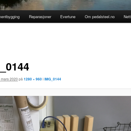
mentbygging
Reparasjoner
Evertune
Om pedalsteel.no
Nett
_0144
. mars 2020
på
1280 × 960
i
IMG_0144