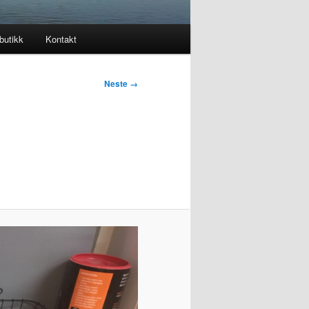
butikk
Kontakt
Neste →