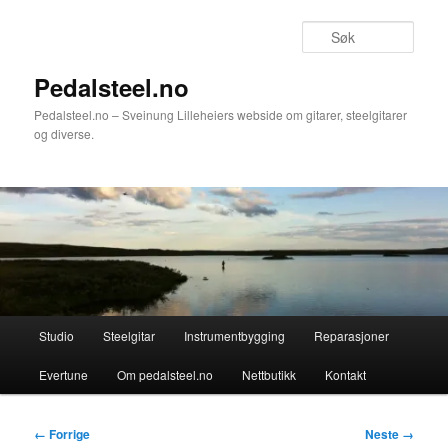
Gå
direkte
Søk
til
hovedinnholdet
Pedalsteel.no
Pedalsteel.no – Sveinung Lilleheiers webside om gitarer, steelgitarer
og diverse.
Hovedmeny
Studio
Steelgitar
Instrumentbygging
Reparasjoner
Evertune
Om pedalsteel.no
Nettbutikk
Kontakt
Bildenavigasjon
← Forrige
Neste →