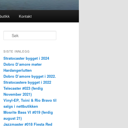
butikk
Kontakt
S
ø
k
SISTE INNLEGG
Stratocaster bygget i 2024
Dobro D’amore møter
Hardangerlutten
Dobro D’amore bygget i 2022.
Stratocastere bygget i 2022
Telecaster #023 (ferdig
November 2021)
Vinyl-EP, Toini & Rio Bravo til
salgs i nettbutikken
Mosrite Bass VI #019 (ferdig
august 21)
Jazzmaster #018 Fiesta Red