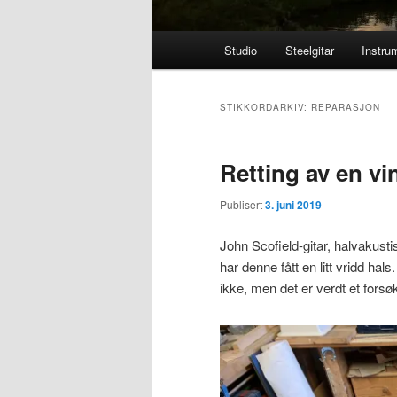
Hovedmeny
Studio
Steelgitar
Instru
STIKKORDARKIV:
REPARASJON
Retting av en vi
Publisert
3. juni 2019
John Scofield-gitar, halvakustis
har denne fått en litt vridd ha
ikke, men det er verdt et forsøk