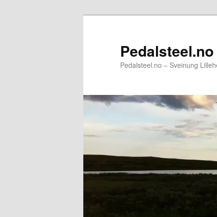
Gå
Gå
direkte
direkte
til
til
Pedalsteel.no
hovedinnholdet
sekundærinnholdet
Pedalsteel.no – Sveinung Lillehe