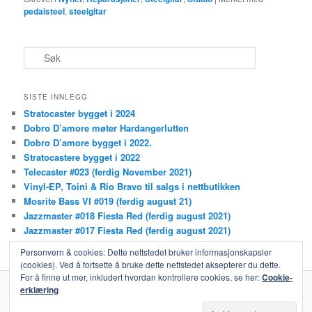
pedalsteel
,
steelgitar
S
ø
k
SISTE INNLEGG
Stratocaster bygget i 2024
Dobro D’amore møter Hardangerlutten
Dobro D’amore bygget i 2022.
Stratocastere bygget i 2022
Telecaster #023 (ferdig November 2021)
Vinyl-EP, Toini & Rio Bravo til salgs i nettbutikken
Mosrite Bass VI #019 (ferdig august 21)
Jazzmaster #018 Fiesta Red (ferdig august 2021)
Jazzmaster #017 Fiesta Red (ferdig august 2021)
Steelgitarkurs i nettbutikken!
Personvern & cookies: Dette nettstedet bruker informasjonskapsler
(cookies). Ved å fortsette å bruke dette nettstedet aksepterer du dette.
For å finne ut mer, inkludert hvordan kontrollere cookies, se her:
Cookie-
erklæring
Stolt drevet av WordPress