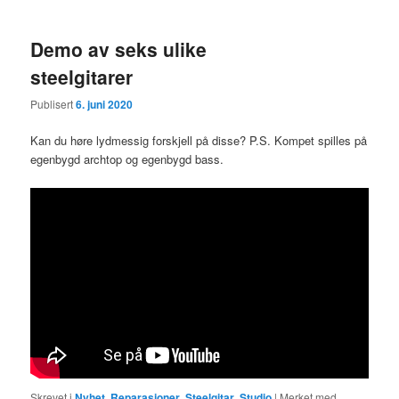
Demo av seks ulike
steelgitarer
Publisert
6. juni 2020
Kan du høre lydmessig forskjell på disse? P.S. Kompet spilles på
egenbygd archtop og egenbygd bass.
Skrevet i
Nyhet
,
Reparasjoner
,
Steelgitar
,
Studio
|
Merket med