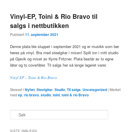
Vinyl-EP, Toini & Rio Bravo til
salgs i nettbutikken
Publisert
11. september 2021
Denne plata ble sluppet i september 2021 og er musikk som bør
høres på vinyl. Bra med steelgitar i mixen! Spilt inn i mitt studio
på Gjøvik og mixet av Kyrre Fritzner. Plata består av to egne
låter og to coverlåter. Til salgs her så lenge lageret varer.
Vinyl EP – Toini & Rio Bravo
Skrevet i
Nyhet
,
Steelgitar
,
Studio
,
Til salgs
,
Uncategorized
|
Merket
med
ep
,
rio bravo
,
studio
,
toini
,
toini & rio Bravo
S
ø
k
SISTE INNLEGG